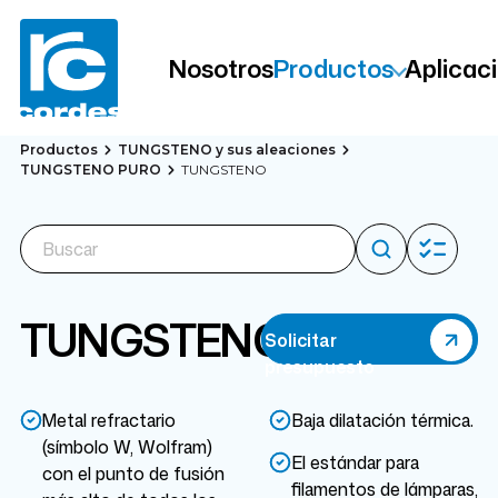
Nosotros
Productos
Aplicac
Productos
TUNGSTENO y sus aleaciones
TUNGSTENO PURO
TUNGSTENO
TUNGSTENO
Solicitar
presupuesto
Metal refractario
Baja dilatación térmica.
(símbolo W, Wolfram)
El estándar para
con el punto de fusión
filamentos de lámparas,