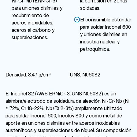
Ni-Cr-Nb (ERNiCr-3)
la corrosión en zonas
para uniones disímiles y
soldadas.
recubrimiento de
El consumible estándar
aceros inoxidables,
para soldar Inconel 600
aceros al carbono y
y uniones disímiles en
superaleaciones.
industria nuclear y
petroquímica.
Densidad: 8.47 g/cm³
UNS: N06082
El Inconel 82 (AWS ERNiCr-3, UNS N06082) es un
alambre/electrodo de soldadura de aleación Ni-Cr-Nb (Ni
≈ 72%, Cr 18-22%, Nb+Ta 2-3%) ampliamente utilizado
para soldar Inconel 600, Incoloy 800 y como metal de
aporte en uniones disímiles entre aceros inoxidables
austeníticos y superaleaciones de níquel. Su composición