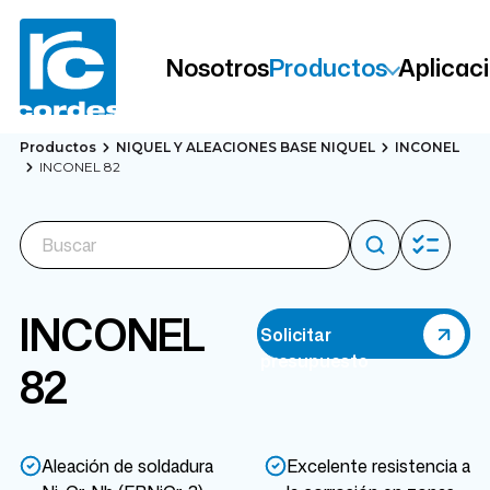
Nosotros
Productos
Aplicac
Productos
NIQUEL Y ALEACIONES BASE NIQUEL
INCONEL
INCONEL 82
INCONEL
Solicitar
presupuesto
82
Aleación de soldadura
Excelente resistencia a