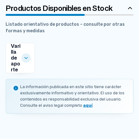
Productos Disponibles en Stock
Listado orientativo de productos – consulte por otras
formas y medidas
Vari
lla
de
apo
rte
MEDIDAS
DISPONIBLES
La información publicada en este sitio tiene carácter
Ø
exclusivamente informativo y orientativo. El uso de los
Ø
2
contenidos es responsabilidad exclusiva del usuario.
1
.
.
Consulte el aviso legal completo
aquí
.
3
Ø
6
6
0
m
m
.
m
m
8
x
Ø
x
m
9
1
9
m
1