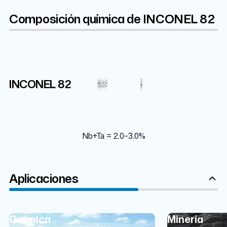
Composición química de INCONEL 82
Cr
Ni
Mn
Fe
Nb
Ta
INCONEL 82
3%
3%
2.5%
2.5%
20%
67%
Cu
Si
Ti
C
P
S
Nb+Ta = 2.0–3.0%
Aplicaciones
Química
Minería