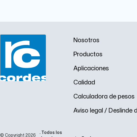
.
1
E
5
1
5
R
m
4
m
N
m
m
m
I
E
m
E
C
R
R
R
N
N
-
I
I
Nosotros
3
C
C
R
R
-
Productos
-
3
3
Aplicaciones
Calidad
Calculadora de pesos
Aviso legal / Deslinde
. Todos los
© Copyright 2026