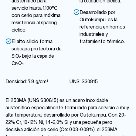
austenítico para
la oxidación cíclica.
servicio hasta 1.100°C
Desarrollado por
con cerio para máxima
Outokumpu, es la
resistencia al spalling
referencia en hornos
cíclico.
industriales y
El alto silicio forma
tratamiento térmico.
subcapa protectora de
SiO₂ bajo la capa de
Cr₂O₃.
Densidad: 7.8 g/cm³
UNS: S30815
El 253MA (UNS S30815) es un acero inoxidable
austenítico especialmente formulado para servicio a muy
alta temperatura, desarrollado por Outokumpu. Con 20-
22% Cr, 10-12% Ni, 1,4-2,0% Si y una pequeña pero
decisiva adición de cerio (Ce: 0,03-0,08%), el 253MA