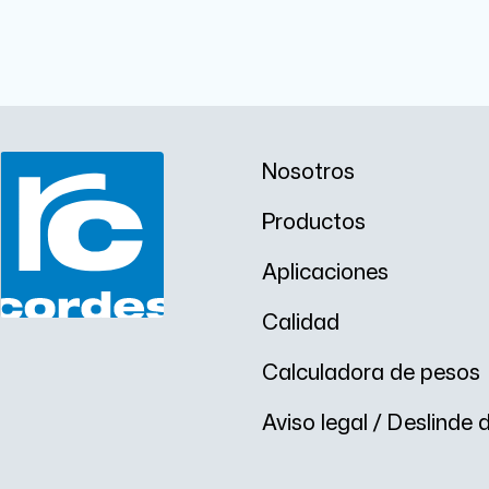
x
3
.
3
8
m
m
s
/
Nosotros
c
Productos
Aplicaciones
Calidad
Calculadora de pesos
Aviso legal / Deslinde