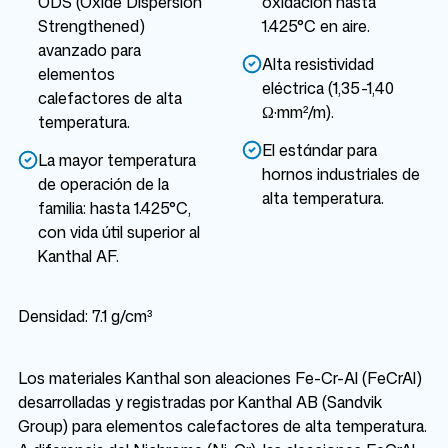
ODS (Oxide Dispersion
oxidación hasta
Strengthened)
1.425°C en aire.
avanzado para
Alta resistividad
elementos
eléctrica (1,35-1,40
calefactores de alta
Ω·mm²/m).
temperatura.
El estándar para
La mayor temperatura
hornos industriales de
de operación de la
alta temperatura.
familia: hasta 1.425°C,
con vida útil superior al
Kanthal AF.
Densidad: 7.1 g/cm³
Los materiales Kanthal son aleaciones Fe-Cr-Al (FeCrAl)
desarrolladas y registradas por Kanthal AB (Sandvik
Group) para elementos calefactores de alta temperatura.