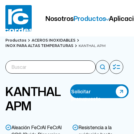
Nosotros
Productos
Aplicac
Productos
ACEROS INOXIDABLES
INOX PARA ALTAS TEMPERATURAS
KANTHAL APM
KANTHAL
Solicitar
presupuesto
APM
Aleación FeCrAl FeCrAl
Resistencia a la