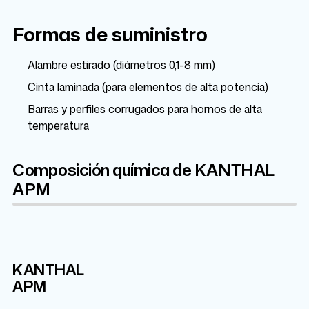
Formas de suministro
Alambre estirado (diámetros 0,1-8 mm)
Cinta laminada (para elementos de alta potencia)
Barras y perfiles corrugados para hornos de alta
temperatura
Composición química de KANTHAL
APM
KANTHAL
Cr
Fe
Al
Mo
3%
6.05%
22%
68.95%
APM