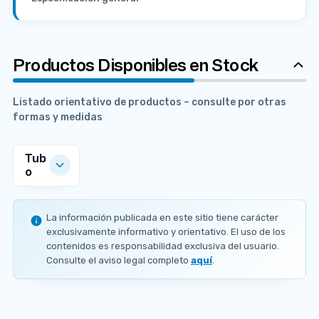
Productos Disponibles en Stock
Listado orientativo de productos – consulte por otras
formas y medidas
Tub
o
MEDIDAS
DISPONIBLES
La información publicada en este sitio tiene carácter
Ø
exclusivamente informativo y orientativo. El uso de los
e
contenidos es responsabilidad exclusiva del usuario.
3
Consulte el aviso legal completo
aquí
.
3
.
4
m
m