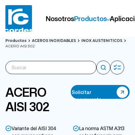
Nosotros
Productos
Aplicac
Productos
ACEROS INOXIDABLES
INOX AUSTENITICOS
ACERO AISI 302
ACERO
Solicitar
presupuesto
AISI 302
Variante del AISI 304
La norma ASTM A313