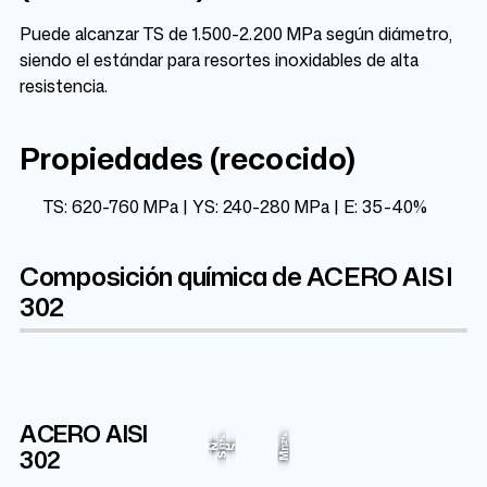
Puede alcanzar TS de 1.500-2.200 MPa según diámetro,
siendo el estándar para resortes inoxidables de alta
resistencia.
Propiedades (recocido)
TS: 620-760 MPa | YS: 240-280 MPa | E: 35-40%
Composición química de ACERO AISI
302
ACERO AISI
Cr
Fe
Ni
2%
9%
1%
18%
69.675%
302
C
N
P
S
Mn
Si