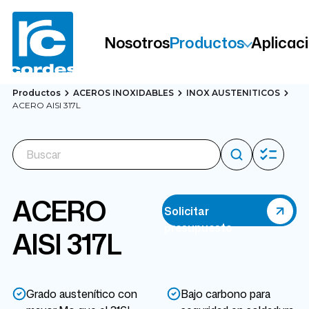
Nosotros
Productos
Aplicac
Productos
ACEROS INOXIDABLES
INOX AUSTENITICOS
ACERO AISI 317L
ACERO
Solicitar
presupuesto
AISI 317L
Grado austenítico con
Bajo carbono para