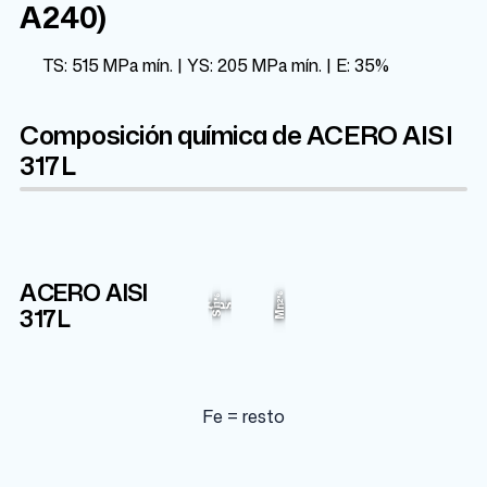
A240)
TS: 515 MPa mín. | YS: 205 MPa mín. | E: 35%
Composición química de ACERO AISI
317L
ACERO AISI
Cr
Fe
Ni
Mo
2%
3.5%
1%
13%
19%
61.345%
317L
C
P
S
Mn
Si
Fe = resto