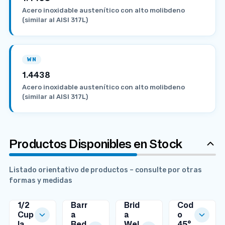
Acero inoxidable austenítico con alto molibdeno
(similar al AISI 317L)
WN
1.4438
Acero inoxidable austenítico con alto molibdeno
(similar al AISI 317L)
Productos Disponibles en Stock
Listado orientativo de productos – consulte por otras
formas y medidas
1/2
Barr
Brid
Cod
Cup
a
a
o
la
Red
Wel
45°