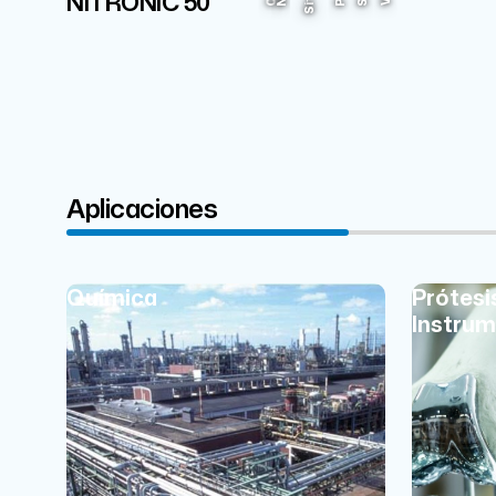
NITRONIC 50
22%
C
N
P
S
V
Si
Aplicaciones
Química
Prótesi
Instrum