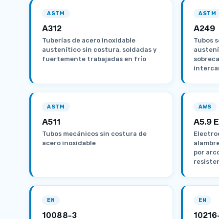
ASTM
ASTM
A312
A249
Tuberías de acero inoxidable
Tubos s
austenítico sin costura, soldadas y
austení
fuertemente trabajadas en frío
sobreca
interca
ASTM
AWS
A511
A5.9 
Tubos mecánicos sin costura de
Electro
acero inoxidable
alambre
por arc
resiste
EN
EN
10088-3
10216