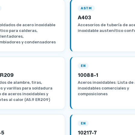
ASTM
A403
oldados de acero inoxidable
Accesorios de tubería de ac
tico para calderas,
inoxidable austenítico con
lentadores,
mbiadores y condensadores
EN
ER209
10088-1
dos de alambre, tiras,
Aceros inoxidables: Lista de
s y varillas para soldadura
inoxidables comerciales y
o de aceros inoxidables y
composiciones
ntes al calor (A5.9 ER209)
EN
-5
10217-7