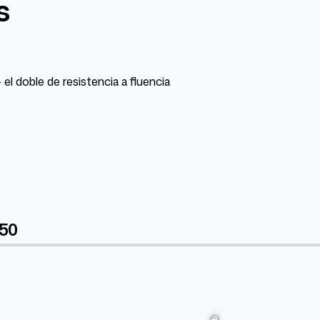
s
el doble de resistencia a fluencia
 50
Fe
Mn
Ni
Mo
2.25%
5%
12.5%