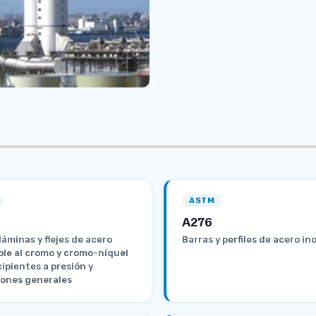
ASTM
A276
láminas y flejes de acero
Barras y perfiles de acero in
ble al cromo y cromo-níquel
cipientes a presión y
iones generales