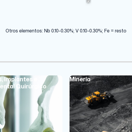
56.415%
Nb
Otros elementos: Nb 0.10-0.30%; V 0.10-0.30%; Fe = resto
s, Implantes e
Minería
ental Quirúrgico