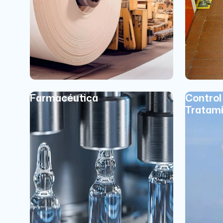
Farmacéutica
Control
Tratami