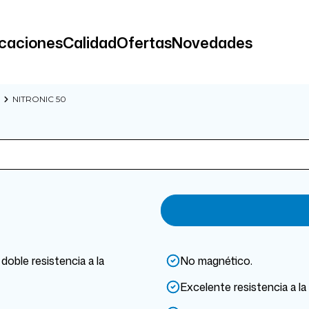
icaciones
Calidad
Ofertas
Novedades
NITRONIC 50
doble resistencia a la
No magnético.
Excelente resistencia a la