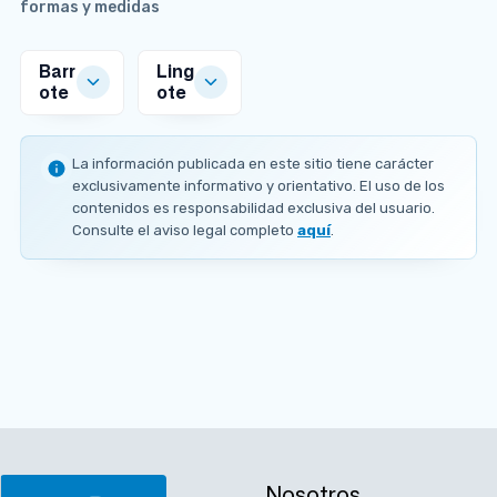
formas y medidas
Barr
Ling
ote
ote
MEDIDAS
MEDIDAS
DISPONIBLES
DISPONIBLES
La información publicada en este sitio tiene carácter
N
0
exclusivamente informativo y orientativo. El uso de los
D
m
contenidos es responsabilidad exclusiva del usuario.
0
m
Consulte el aviso legal completo
aquí
.
m
1
m
5
x
7
0
x
1
7
0
m
m
Nosotros