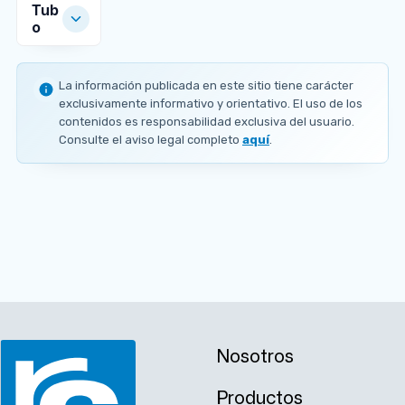
Tub
o
MEDIDAS
DISPONIBLES
La información publicada en este sitio tiene carácter
Ø
Ø
Ø
exclusivamente informativo y orientativo. El uso de los
e
e
e
contenidos es responsabilidad exclusiva del usuario.
3
4
6
Consulte el aviso legal completo
aquí
.
3
8
0
.
.
.
4
3
3
m
m
m
m
m
m
x
x
x
6
5
3
.
.
.
3
0
9
5
8
1
m
m
m
m
m
m
s
s
s
/
/
/
Nosotros
c
c
c
Productos