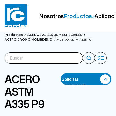
Nosotros
Productos
Aplicac
Productos
ACEROS ALEADOS Y ESPECIALES
ACERO CROMO MOLIBDENO
ACERO ASTM A335 P9
ACERO
Solicitar
presupuesto
ASTM
A335 P9