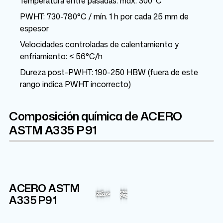
Temperatura entre pasadas: máx. 300°C
PWHT: 730-780°C / mín. 1 h por cada 25 mm de
espesor
Velocidades controladas de calentamiento y
enfriamiento: ≤ 56°C/h
Dureza post-PWHT: 190-250 HBW (fuera de este
rango indica PWHT incorrecto)
Composición química de ACERO
ASTM A335 P91
ACERO ASTM
Fe
Cr
8.75%
Mn
Mo
88.605%
Nb
Si
Ni
Al
A335 P91
C
N
P
S
V