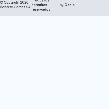
. Todos los
m
© Copyright 2026
m
m
derechos
by
Osole
m
Roberto Cordes SA
m
reservados