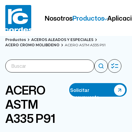
Nosotros
Productos
Aplicac
Productos
ACEROS ALEADOS Y ESPECIALES
ACERO CROMO MOLIBDENO
ACERO ASTM A335 P91
ACERO
Solicitar
presupuesto
ASTM
A335 P91