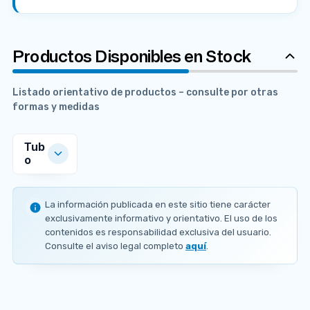
Productos Disponibles en Stock
Listado orientativo de productos – consulte por otras
formas y medidas
Tub
o
MEDIDAS
DISPONIBLES
La información publicada en este sitio tiene carácter
Ø
Ø
Ø
Ø
exclusivamente informativo y orientativo. El uso de los
e
e
e
e
contenidos es responsabilidad exclusiva del usuario.
Ø
2
3
6
6
e
Consulte el aviso legal completo
aquí
.
1
3
0
0
2
.
.
.
.
6
3
4
3
3
.
m
m
m
m
7
m
m
m
m
m