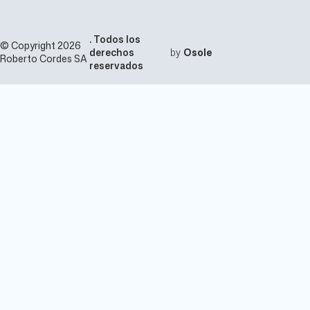
s
m
/
s
c
/
. Todos los
c
© Copyright 2026
derechos
by
Osole
Roberto Cordes SA
reservados