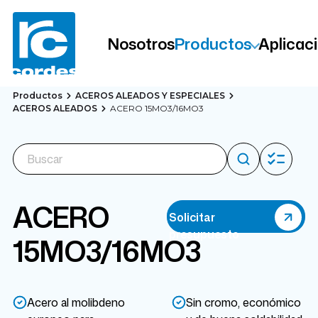
Nosotros
Productos
Aplicac
Productos
ACEROS ALEADOS Y ESPECIALES
ACEROS ALEADOS
ACERO 15MO3/16MO3
ACERO
Solicitar
presupuesto
15MO3/16MO3
Acero al molibdeno
Sin cromo, económico