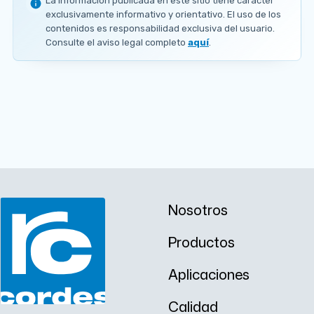
La información publicada en este sitio tiene carácter
Ø
exclusivamente informativo y orientativo. El uso de los
1
contenidos es responsabilidad exclusiva del usuario.
6
Consulte el aviso legal completo
aquí
.
5
.
1
m
m
Nosotros
Productos
Aplicaciones
Calidad