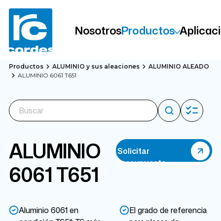
Nosotros
Productos
Aplicac
Productos
ALUMINIO y sus aleaciones
ALUMINIO ALEADO
ALUMINIO 6061 T651
ALUMINIO
Solicitar
presupuesto
6061 T651
Aluminio 6061 en
El grado de referencia