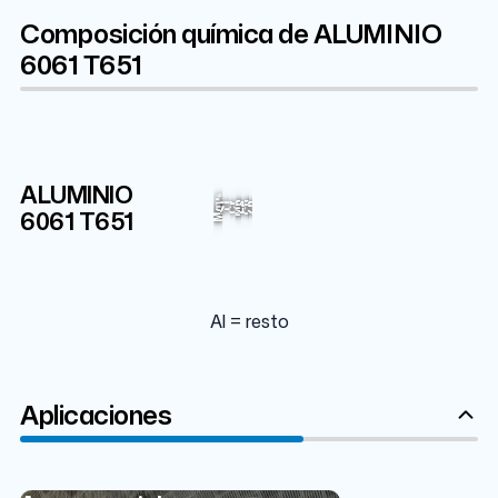
Composición química de ALUMINIO
6061 T651
ALUMINIO
Al
1%
Mn
96.68%
Cu
Zn
Cr
Fe
Si
Ti
6061 T651
Mg
Al = resto
Aplicaciones