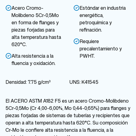
Acero Cromo-
Estándar en industria
Molibdeno 5Cr-0,5Mo
energética,
en forma de flanges y
petroquímica y
piezas forjadas para
refinación.
alta temperatura hasta
Requiere
620°C.
precalentamiento y
Alta resistencia a la
PWHT.
fluencia y oxidación.
Densidad: 7.75 g/cm³
UNS: K41545
El ACERO ASTM A182 F5 es un acero Cromo-Molibdeno
5Cr-0,5Mo (Cr 4,00-6,00%, Mo 0,44-0,65%) para flanges y
piezas forjadas de sistemas de tuberías y recipientes que
operan a alta temperatura hasta 620°C. Su composición
Cr-Mo le confiere alta resistencia a la fluencia, a la