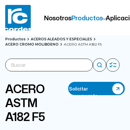
Nosotros
Productos
Aplicac
Productos
ACEROS ALEADOS Y ESPECIALES
ACERO CROMO MOLIBDENO
ACERO ASTM A182 F5
ACERO
Solicitar
presupuesto
ASTM
A182 F5