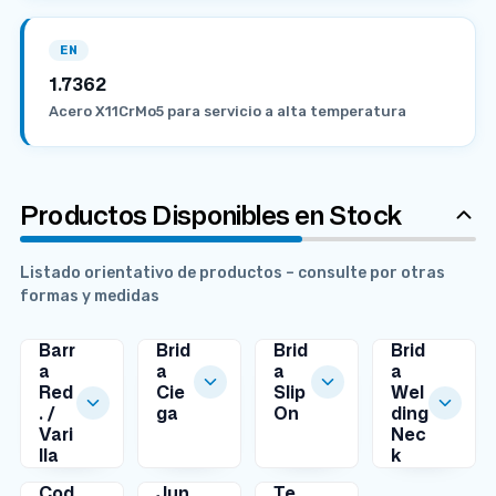
EN
1.7362
Acero X11CrMo5 para servicio a alta temperatura
Productos Disponibles en Stock
Listado orientativo de productos – consulte por otras
formas y medidas
Barr
Brid
Brid
Brid
a
a
a
a
Red
Cie
Slip
Wel
. /
ga
On
ding
MEDIDAS
MEDIDAS
Vari
Nec
DISPONIBLES
DISPONIBLES
lla
k
MEDIDAS
MEDIDAS
DISPONIBLES
DISPONIBLES
Cod
Jun
Te
Ø
Ø