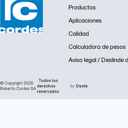
0
0
h
h
Productos
0
8
X
0
0
X
#
F
F
Aplicaciones
5
5
a
a
Calidad
Ø
Calculadora de pesos
n
1
6
Aviso legal / Deslinde
8
Ø
.
n
3
3
m
2
. Todos los
m
3
© Copyright 2026
derechos
by
Osole
x
.
Roberto Cordes SA
1
8
reservados
0
m
.
m
9
x
7
1
m
0
m
.
R
3