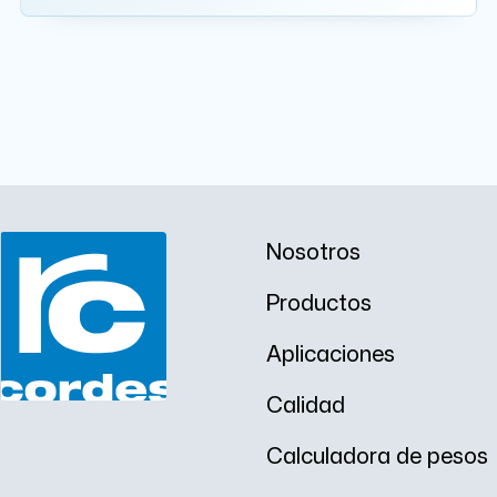
s
A PEDIDO
o
r
1
m
m
Nosotros
Productos
Aplicaciones
Calidad
Calculadora de pesos