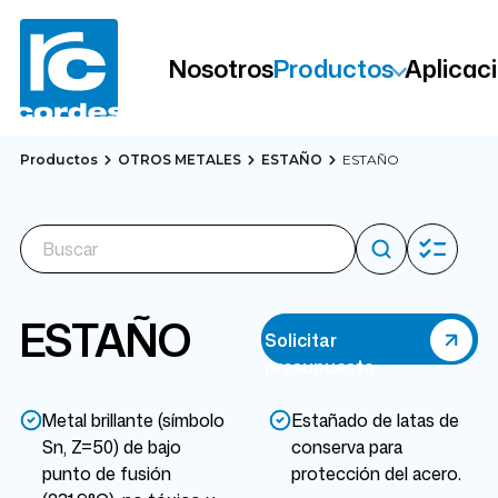
Nosotros
Productos
Aplicac
Productos
OTROS METALES
ESTAÑO
ESTAÑO
ESTAÑO
Solicitar
presupuesto
Metal brillante (símbolo
Estañado de latas de
Sn, Z=50) de bajo
conserva para
punto de fusión
protección del acero.