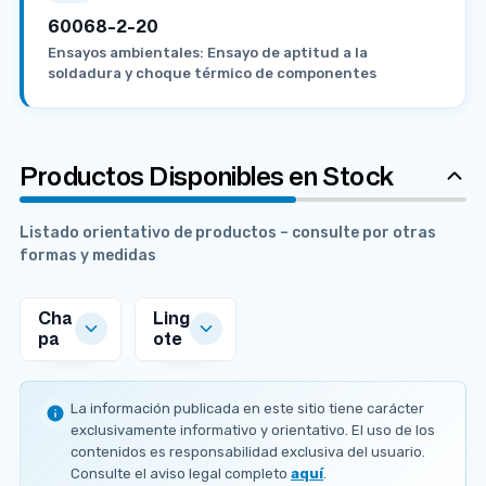
60068-2-20
Ensayos ambientales: Ensayo de aptitud a la
soldadura y choque térmico de componentes
Productos Disponibles en Stock
Listado orientativo de productos – consulte por otras
formas y medidas
Cha
Ling
pa
ote
MEDIDAS
MEDIDAS
DISPONIBLES
DISPONIBLES
La información publicada en este sitio tiene carácter
E
0
exclusivamente informativo y orientativo. El uso de los
s
m
A PEDIDO
contenidos es responsabilidad exclusiva del usuario.
p
m
Consulte el aviso legal completo
aquí
.
e