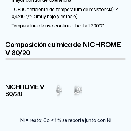
mayor control de tolerancia)
TCR (Coeficiente de temperatura de resistencia): <
0,4×10⁻⁴/°C (muy bajo y estable)
Temperatura de uso continuo: hasta 1.200°C
Composición química de NICHROME
V 80/20
NICHROME V
Cr
Ni
1.25%
1%
1%
20%
75.945%
Cu
La
80/
20
C
P
S
Mn
Fe
Si
Ni = resto; Co < 1 % se reporta junto con Ni