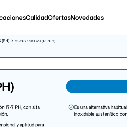
icaciones
Calidad
Ofertas
Novedades
 (PH)
ACERO AISI 631 (17-7PH)
PH)
ón 17-7 PH, con alta
Es una alternativa habitua
ión.
inoxidable austenítico co
nsional y aptitud para