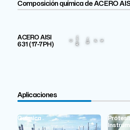
Composición química de ACERO AIS
ACERO AISI
Cr
1.125%
1%
17%
631 (17-7PH)
C
P
S
Si
Al
Aplicaciones
Química
Prótesi
Instrum