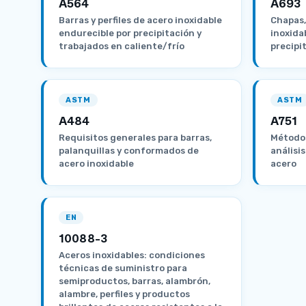
A564
A693
Barras y perfiles de acero inoxidable
Chapas, 
endurecible por precipitación y
inoxida
trabajados en caliente/frío
precipi
ASTM
ASTM
A484
A751
Requisitos generales para barras,
Métodos
palanquillas y conformados de
análisi
acero inoxidable
acero
EN
10088-3
Aceros inoxidables: condiciones
técnicas de suministro para
semiproductos, barras, alambrón,
alambre, perfiles y productos