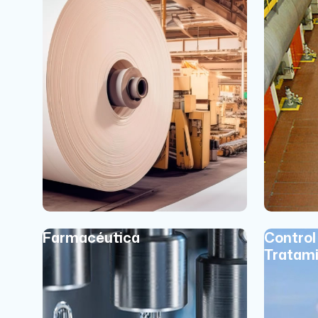
Farmacéutica
Control
Tratami