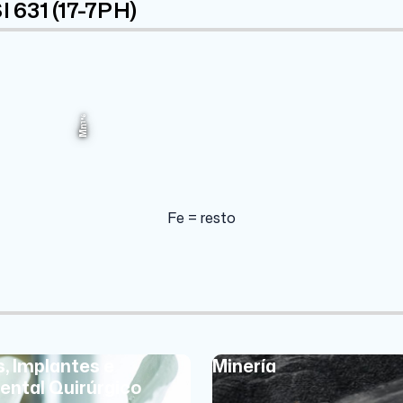
I 631 (17-7PH)
Fe
Ni
1%
7.125%
72.59%
Mn
Fe = resto
s, Implantes e
Minería
ental Quirúrgico