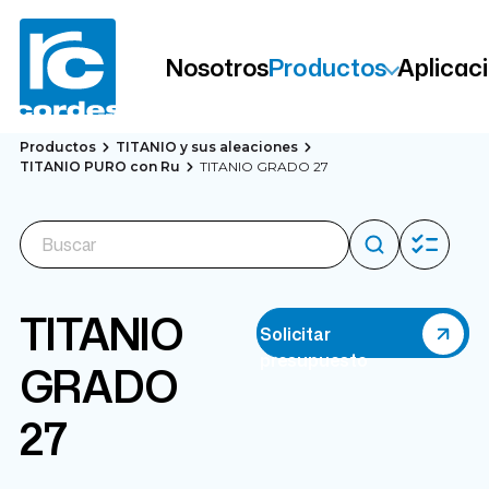
Nosotros
Productos
Aplicac
Productos
TITANIO y sus aleaciones
TITANIO PURO con Ru
TITANIO GRADO 27
TITANIO
Solicitar
presupuesto
GRADO
27