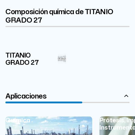
Composición química de TITANIO
GRADO 27
TITANIO
Ti
99.385%
Ru
Fe
O
GRADO 27
H
C
N
Aplicaciones
Química
Prótesis, Im
Instrumenta