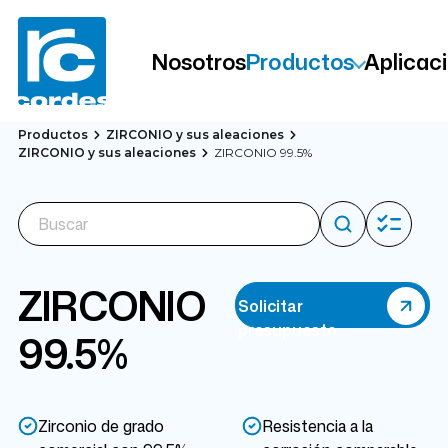
Nosotros
Productos
Aplicac
Productos
ZIRCONIO y sus aleaciones
ZIRCONIO y sus aleaciones
ZIRCONIO 99.5%
ZIRCONIO
Solicitar
presupuesto
99.5%
Zirconio de grado
Resistencia a la