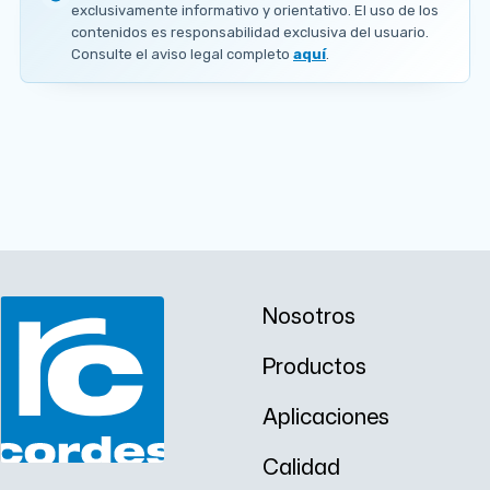
E
exclusivamente informativo y orientativo. El uso de los
s
contenidos es responsabilidad exclusiva del usuario.
p
Consulte el aviso legal completo
aquí
.
e
s
o
r
0
.
1
A PEDIDO
2
7
m
m
x
1
2
Nosotros
5
m
Productos
m
Aplicaciones
Calidad