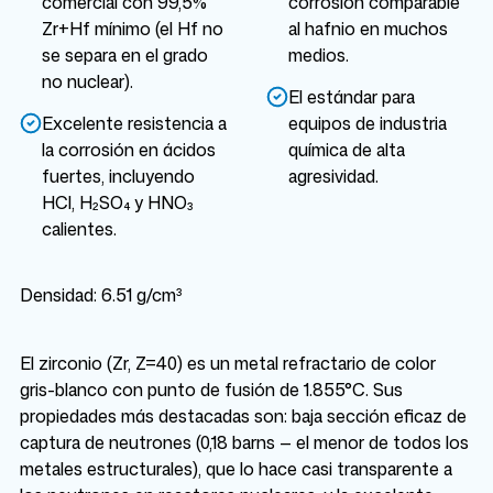
comercial con 99,5%
corrosión comparable
Zr+Hf mínimo (el Hf no
al hafnio en muchos
se separa en el grado
medios.
no nuclear).
El estándar para
Excelente resistencia a
equipos de industria
la corrosión en ácidos
química de alta
fuertes, incluyendo
agresividad.
HCl, H₂SO₄ y HNO₃
calientes.
Densidad: 6.51 g/cm³
El zirconio (Zr, Z=40) es un metal refractario de color
gris-blanco con punto de fusión de 1.855°C. Sus
propiedades más destacadas son: baja sección eficaz de
captura de neutrones (0,18 barns — el menor de todos los
metales estructurales), que lo hace casi transparente a