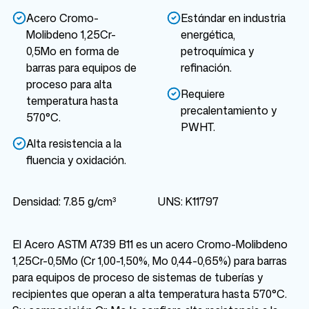
Acero Cromo-
Estándar en industria
Molibdeno 1,25Cr-
energética,
0,5Mo en forma de
petroquímica y
barras para equipos de
refinación.
proceso para alta
Requiere
temperatura hasta
precalentamiento y
570°C.
PWHT.
Alta resistencia a la
fluencia y oxidación.
Densidad: 7.85 g/cm³
UNS: K11797
El Acero ASTM A739 B11 es un acero Cromo-Molibdeno
1,25Cr-0,5Mo (Cr 1,00-1,50%, Mo 0,44-0,65%) para barras
para equipos de proceso de sistemas de tuberías y
recipientes que operan a alta temperatura hasta 570°C.