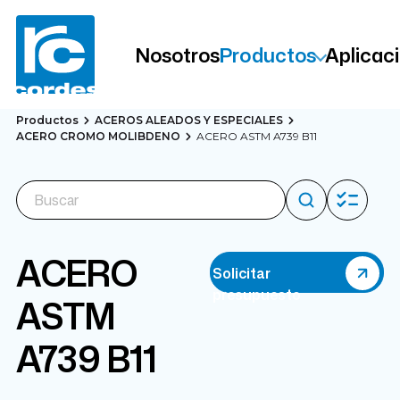
Nosotros
Productos
Aplicac
Productos
ACEROS ALEADOS Y ESPECIALES
ACERO CROMO MOLIBDENO
ACERO ASTM A739 B11
ACERO
Solicitar
presupuesto
ASTM
A739 B11