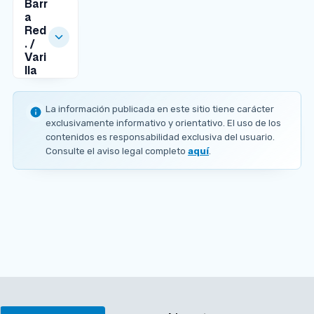
Barr
a
Red
. /
Vari
lla
MEDIDAS
DISPONIBLES
La información publicada en este sitio tiene carácter
Ø
exclusivamente informativo y orientativo. El uso de los
2
contenidos es responsabilidad exclusiva del usuario.
5
Consulte el aviso legal completo
aquí
.
.
4
m
m