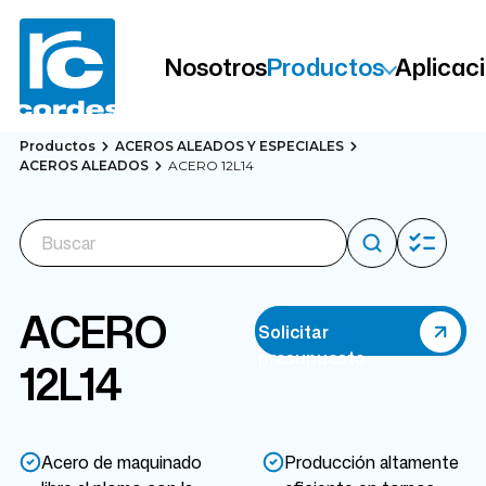
Nosotros
Productos
Aplicac
Productos
ACEROS ALEADOS Y ESPECIALES
ACEROS ALEADOS
ACERO 12L14
ACERO
Solicitar
presupuesto
12L14
Acero de maquinado
Producción altamente