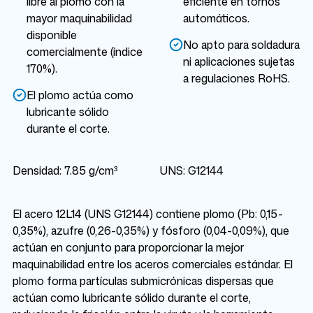
libre al plomo con la
eficiente en tornos
mayor maquinabilidad
automáticos.
disponible
No apto para soldadura
comercialmente (índice
ni aplicaciones sujetas
170%).
a regulaciones RoHS.
El plomo actúa como
lubricante sólido
durante el corte.
Densidad: 7.85 g/cm³
UNS: G12144
El acero 12L14 (UNS G12144) contiene plomo (Pb: 0,15-
0,35%), azufre (0,26-0,35%) y fósforo (0,04-0,09%), que
actúan en conjunto para proporcionar la mejor
maquinabilidad entre los aceros comerciales estándar. El
plomo forma partículas submicrónicas dispersas que
actúan como lubricante sólido durante el corte,