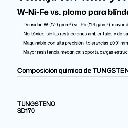
W-Ni-Fe vs. plomo para blind
Densidad W (17,0 g/cm³) vs. Pb (11,3 g/cm³): mayo
No tóxico: sin las restricciones ambientales y de s
Maquinable con alta precisión: tolerancias ±0,01 mm
Mayor resistencia mecánica: soporta cargas estruc
Composición química de TUNGSTE
TUNGSTENO
W
Fe
Ni
3.5%
7%
91.25%
SD170