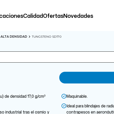
icaciones
Calidad
Ofertas
Novedades
ALTA DENSIDAD
TUNGSTENO SD170
) de densidad 17,0 g/cm³
Maquinable.
Ideal para blindajes de rad
o industrial tras el osmio y
contrapesos en aeronáutic