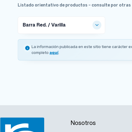
Listado orientativo de productos – consulte por otra
Barra Red. / Varilla
MEDIDAS DISPONIBLES
La información publicada en este sitio tiene carácter e
Ø
completo
aquí
.
3
8.
1
m
m
17
0
C
Nosotros