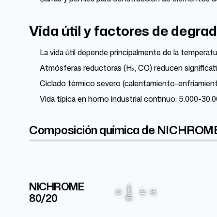
Vida útil y factores de degra
La vida útil depende principalmente de la temperat
Atmósferas reductoras (H₂, CO) reducen significativa
Ciclado térmico severo (calentamiento-enfriamiento
Vida típica en horno industrial continuo: 5.000-30
Composición química de NICHROM
NICHROME
Cr
1.25%
20%
80/
20
C
P
S
Si