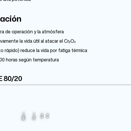
dación
ura de operación y la atmósfera
mente la vida útil al atacar el Cr₂O₃
 rápido) reduce la vida por fatiga térmica
.000 horas según temperatura
E 80/20
Ni
1%
1%
75.945%
Cu
La
Mn
Fe