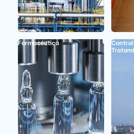
Farmacéutica
Control
Tratami