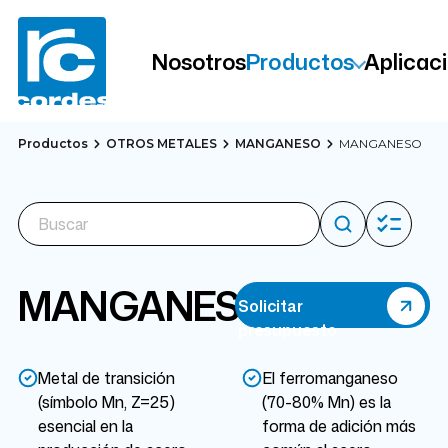
Nosotros
Productos
Aplicac
Productos
OTROS METALES
MANGANESO
MANGANESO
MANGANESO
Solicitar
presupuesto
Metal de transición
El ferromanganeso
(símbolo Mn, Z=25)
(70-80% Mn) es la
esencial en la
forma de adición más