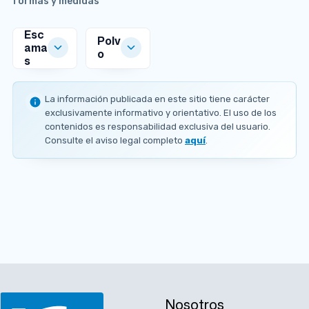
formas y medidas
Esc
Polv
ama
o
s
MEDIDAS
MEDIDAS
DISPONIBLES
DISPONIBLES
La información publicada en este sitio tiene carácter
0
N
exclusivamente informativo y orientativo. El uso de los
m
/
contenidos es responsabilidad exclusiva del usuario.
m
D
Consulte el aviso legal completo
aquí
.
N
0
A PEDIDO
O
m
.
m
3
Nosotros