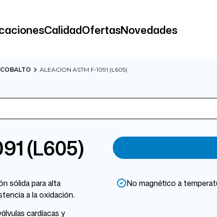
icaciones
Calidad
Ofertas
Novedades
 COBALTO
ALEACION ASTM F-1091 (L605)
91 (L605)
 sólida para alta
No magnético a temperatu
tencia a la oxidación.
álvulas cardíacas y