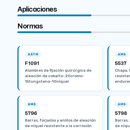
Aplicaciones
Normas
ASTM
AMS
F1091
5537
Alambres de fijación quirúrgica de
Chapa, 
aleación de cobalto-20cromo-
resisten
15tungsteno-10níquel
endurec
AMS
AMS
5796
5798
Barras, forjados y anillos de aleación
Barras, 
de níquel resistente a la corrosión
de níque