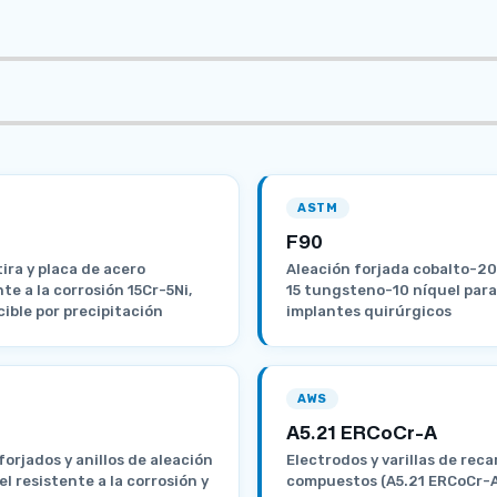
ASTM
F90
tira y placa de acero
Aleación forjada cobalto-2
te a la corrosión 15Cr-5Ni,
15 tungsteno-10 níquel para
ible por precipitación
implantes quirúrgicos
AWS
A5.21 ERCoCr-A
forjados y anillos de aleación
Electrodos y varillas de rec
l resistente a la corrosión y
compuestos (A5.21 ERCoCr-