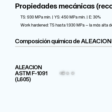
Propiedades mecánicas (reco
TS: 930 MPa mín. | YS: 450 MPa mín. | E: 30%
Work hardened: TS hasta 1.930 MPa — la más alta d
Composición química de ALEACION
ALEACION
Cr
ASTM F-1091
20%
Si
C
P
S
(L605)