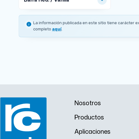
MEDIDAS DISPONIBLES
La información publicada en este sitio tiene carácter e
Ø
completo
aquí
.
2
m
m
Nosotros
Productos
Aplicaciones