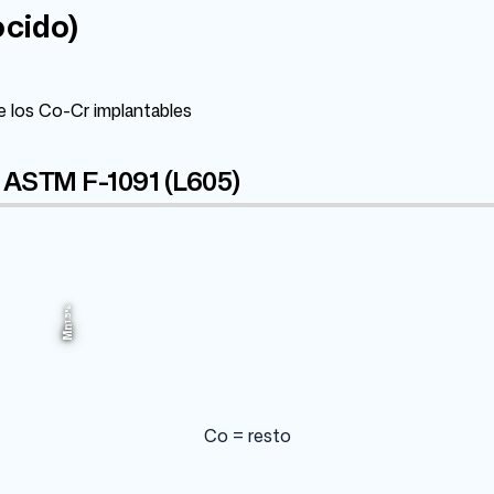
cido)
e los Co-Cr implantables
 ASTM F-1091 (L605)
Co
Fe
Ni
W
1.5%
3%
10%
15%
49.93%
Mn
Co = resto