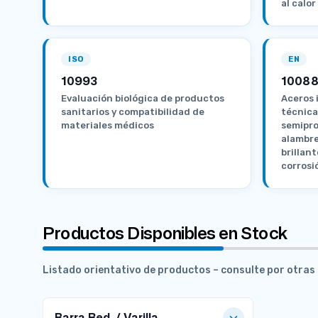
al calor
ISO
EN
10993
10088
Evaluación biológica de productos
Aceros 
sanitarios y compatibilidad de
técnica
materiales médicos
semipro
alambre
brillant
corrosi
Productos Disponibles en Stock
Listado orientativo de productos – consulte por otra
Barra Red. / Varilla