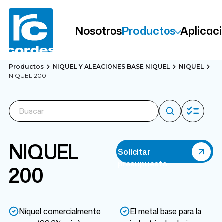
Nosotros
Productos
Aplicac
Productos
NIQUEL Y ALEACIONES BASE NIQUEL
NIQUEL
NIQUEL 200
NIQUEL
Solicitar
presupuesto
200
Níquel comercialmente
El metal base para la