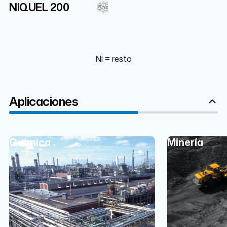
Ni
NIQUEL 200
Mn
99%
Cu
Fe
Si
C
S
Ni = resto
Aplicaciones
Química
Minería