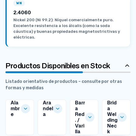
WN
2.4060
Nickel 200 (Ni 99.2): Níquel comercialmente puro.
Excelente resistencia a los álcalis (como la soda
cáustica) y buenas propiedades magnetostrictivas y
eléctricas.
Productos Disponibles en Stock
Listado orientativo de productos – consulte por otras
formas y medidas
Ala
Ara
Barr
Brid
mbr
ndel
a
a
e
a
Red
Wel
MEDIDAS
MEDIDAS
. /
ding
DISPONIBLES
DISPONIBLES
Vari
Nec
lla
k
MEDIDAS
MEDIDAS