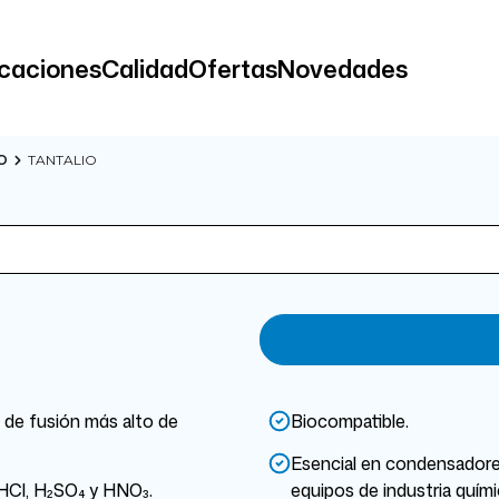
icaciones
Calidad
Ofertas
Novedades
O
TANTALIO
o de fusión más alto de
Biocompatible.
Esencial en condensadores 
n HCl, H₂SO₄ y HNO₃.
equipos de industria quími