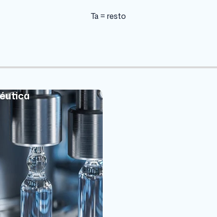
Ta = resto
éutica