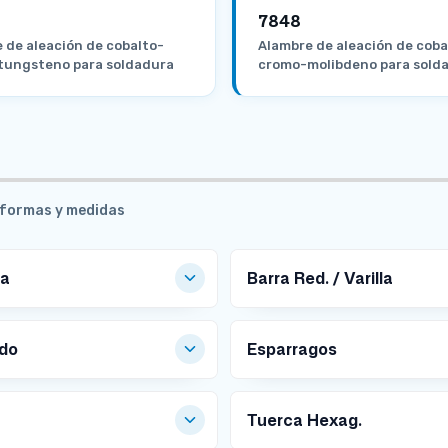
7848
 de aleación de cobalto-
Alambre de aleación de coba
tungsteno para soldadura
cromo-molibdeno para sold
s formas y medidas
la
Barra Red. / Varilla
 DISPONIBLES
MEDIDAS DISPONIBLES
ado
Esparragos
Ø
Ø
 DISPONIBLES
MEDIDAS DISPONIBLES
9
6.
Ø
Ø
.
3
10
12
Tuerca Hexag.
5
A PEDIDO
5
m
m
3
Ø
m
m
m