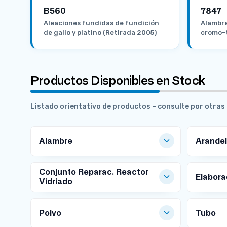
B560
7847
Aleaciones fundidas de fundición
Alambre
de galio y platino (Retirada 2005)
cromo-
Productos Disponibles en Stock
Listado orientativo de productos – consulte por otra
Alambre
Arande
MEDIDAS DISPONIBLES
MEDIDAS
Conjunto Reparac. Reactor
Elabor
Vidriado
Ø
Ø
Ø
Ø
Ø
MEDIDAS DISPONIBLES
MEDIDAS
0.
Ø
in
0.
0.
1.
2
1
t.
4
8
2
Polvo
Tubo
5
m
6
m
m
m
m
m
m
Ø
N
m
m
m