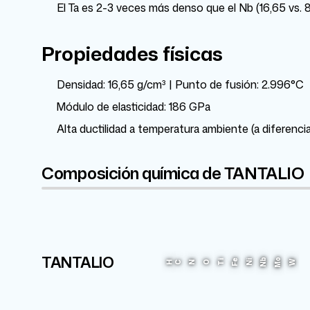
El Ta es 2-3 veces más denso que el Nb (16,65 vs.
Propiedades físicas
Densidad: 16,65 g/cm³ | Punto de fusión: 2.996°C
Módulo de elasticidad: 186 GPa
Alta ductilidad a temperatura ambiente (a diferenc
Composición química de TANTALIO
TANTALIO
Mo
Nb
Fe
Ti
Ni
W
O
H
C
N