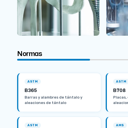
Normas
ASTM
ASTM
B365
B708
Barras y alambres de tántalo y
Placas,
aleaciones de tántalo
aleacio
ASTM
AMS