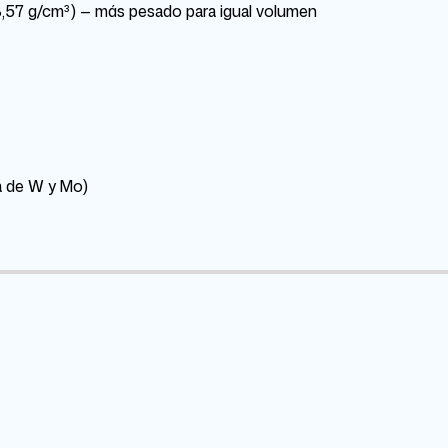
 8,57 g/cm³) — más pesado para igual volumen
ia de W y Mo)
Ta
99.7765%