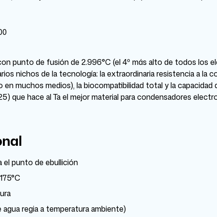
00
is con punto de fusión de 2.996°C (el 4º más alto de todos los 
ios nichos de la tecnología: la extraordinaria resistencia a la 
o en muchos medios), la biocompatibilidad total y la capacidad
 25) que hace al Ta el mejor material para condensadores electro
onal
 el punto de ebullición
 175°C
ura
ste agua regia a temperatura ambiente)