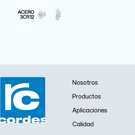
Fe
Cr
ACERO
1.5%
1%
11.5%
85.265%
Ni
C
P
S
3CR12
Si
Mn
Nosotros
Productos
Aplicaciones
Calidad