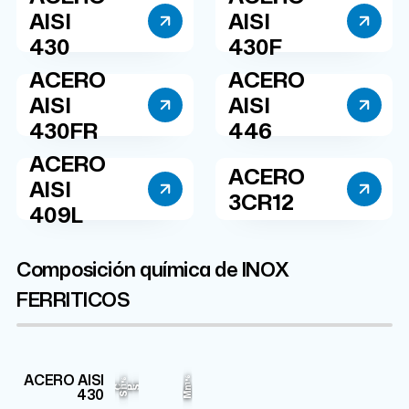
AISI
AISI
430
430F
ACERO
ACERO
AISI
AISI
430FR
446
ACERO
ACERO
AISI
3CR12
409L
Composición química de INOX
FERRITICOS
Cr
Fe
ACERO AISI
1%
1%
17%
80.81%
C
P
S
430
Mn
Si