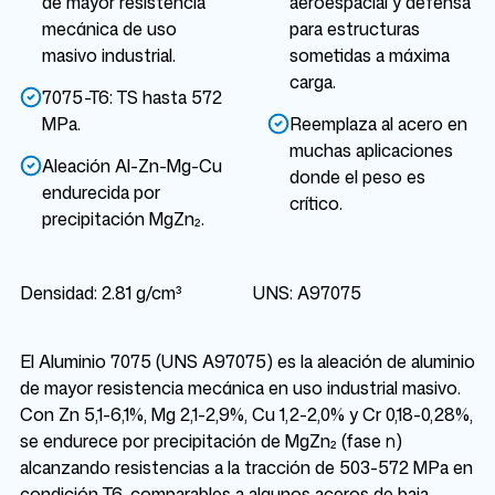
de mayor resistencia
aeroespacial y defensa
mecánica de uso
para estructuras
masivo industrial.
sometidas a máxima
carga.
7075-T6: TS hasta 572
MPa.
Reemplaza al acero en
muchas aplicaciones
Aleación Al-Zn-Mg-Cu
donde el peso es
endurecida por
crítico.
precipitación MgZn₂.
Densidad: 2.81 g/cm³
UNS: A97075
El Aluminio 7075 (UNS A97075) es la aleación de aluminio
de mayor resistencia mecánica en uso industrial masivo.
Con Zn 5,1-6,1%, Mg 2,1-2,9%, Cu 1,2-2,0% y Cr 0,18-0,28%,
se endurece por precipitación de MgZn₂ (fase η)
alcanzando resistencias a la tracción de 503-572 MPa en
condición T6, comparables a algunos aceros de baja