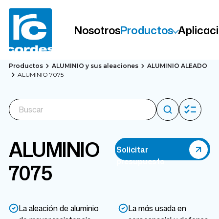
Nosotros
Productos
Aplicac
Productos
ALUMINIO y sus aleaciones
ALUMINIO ALEADO
ALUMINIO 7075
ALUMINIO
Solicitar
presupuesto
7075
La aleación de aluminio
La más usada en