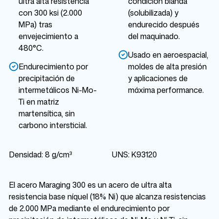
ultra alta resistencia
condición blanda
con 300 ksi (2.000
(solubilizada) y
MPa) tras
endurecido después
envejecimiento a
del maquinado.
480°C.
Usado en aeroespacial,
Endurecimiento por
moldes de alta presión
precipitación de
y aplicaciones de
intermetálicos Ni-Mo-
máxima performance.
Ti en matriz
martensítica, sin
carbono intersticial.
Densidad: 8 g/cm³
UNS: K93120
El acero Maraging 300 es un acero de ultra alta
resistencia base níquel (18% Ni) que alcanza resistencias
de 2.000 MPa mediante el endurecimiento por