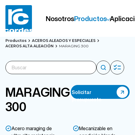
Nosotros
Productos
Aplicac
Productos
ACEROS ALEADOS Y ESPECIALES
ACEROS ALTA ALEACIÓN
MARAGING 300
MARAGING
Solicitar
presupuesto
300
Acero maraging de
Mecanizable en