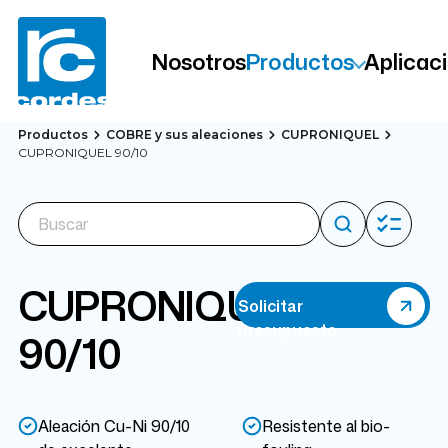
Nosotros
Productos
Aplicac
Productos
COBRE y sus aleaciones
CUPRONIQUEL
CUPRONIQUEL 90/10
CUPRONIQUEL
Solicitar
presupuesto
90/10
Aleación Cu-Ni 90/10
Resistente al bio-