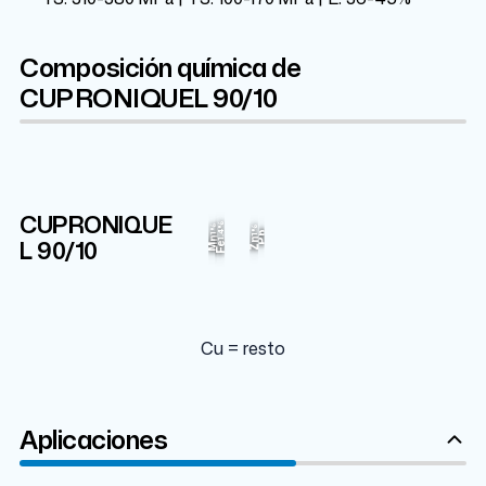
Composición química de
CUPRONIQUEL 90/10
CUPRONIQUE
Cu
Ni
1.4%
1%
1%
10%
86.55%
Pb
L 90/
10
Mn
Zn
Fe
Cu = resto
Aplicaciones