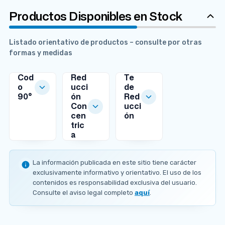
Productos Disponibles en Stock
Listado orientativo de productos – consulte por otras
formas y medidas
Cod
Red
Te
o
ucci
de
90°
ón
Red
MEDIDAS
Con
ucci
DISPONIBLES
cen
ón
MEDIDAS
tric
DISPONIBLES
Ø
a
MEDIDAS
e
DISPONIBLES
2
Ø
1
e
La información publicada en este sitio tiene carácter
Ø
Ø
Ø
9
2
Ø
Ø
e
e
e
exclusivamente informativo y orientativo. El uso de los
.
7
n
n
2
4
8
contenidos es responsabilidad exclusiva del usuario.
1
3
o
o
6
8
8
Consulte el aviso legal completo
m
aquí
.
.
m
m
.
.
.
m
1
.
.
7
3
9
e
m
2
2
m
m
m
s
m
1
7
m
m
m
A PEDIDO