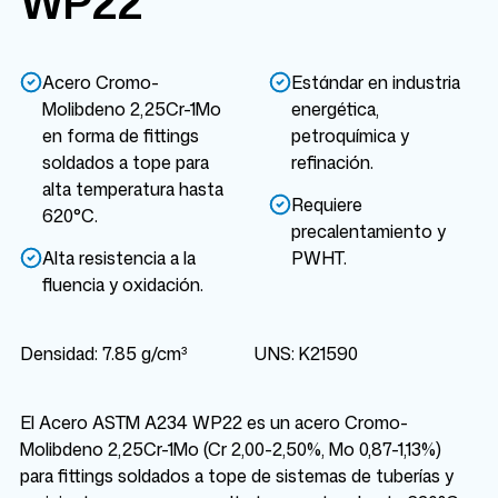
WP22
Acero Cromo-
Estándar en industria
Molibdeno 2,25Cr-1Mo
energética,
en forma de fittings
petroquímica y
soldados a tope para
refinación.
alta temperatura hasta
Requiere
620°C.
precalentamiento y
Alta resistencia a la
PWHT.
fluencia y oxidación.
Densidad: 7.85 g/cm³
UNS: K21590
El Acero ASTM A234 WP22 es un acero Cromo-
Molibdeno 2,25Cr-1Mo (Cr 2,00-2,50%, Mo 0,87-1,13%)
para fittings soldados a tope de sistemas de tuberías y