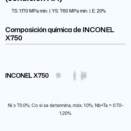
TS: 1.170 MPa mín. | YS: 760 MPa mín. | E: 20%
Composición química de INCONEL
X750
Ni
Ti
Cr
Fe
INCONEL X750
2.5%
1%
1%
7%
15.5%
70%
Cu
Nb
Ta
Si
Al
C
S
Mn
Co
Ni ≥ 70.0%; Co si se determina, máx. 1.0%; Nb+Ta = 0.70–
1.20%