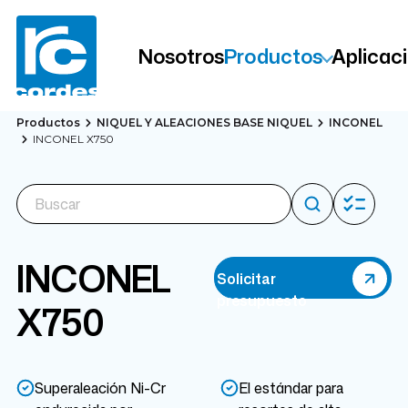
Nosotros
Productos
Aplicac
Productos
NIQUEL Y ALEACIONES BASE NIQUEL
INCONEL
INCONEL X750
INCONEL
Solicitar
presupuesto
X750
Superaleación Ni-Cr
El estándar para