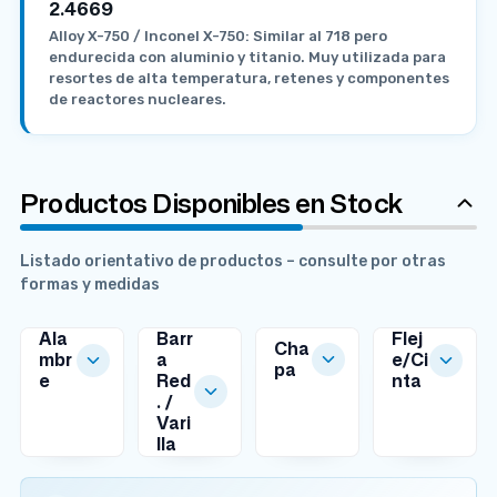
2.4669
Alloy X-750 / Inconel X-750: Similar al 718 pero
endurecida con aluminio y titanio. Muy utilizada para
resortes de alta temperatura, retenes y componentes
de reactores nucleares.
Productos Disponibles en Stock
Listado orientativo de productos – consulte por otras
formas y medidas
Ala
Barr
Flej
Cha
mbr
a
e/Ci
pa
e
Red
nta
MEDIDAS
MEDIDAS
MEDIDAS
. /
DISPONIBLES
DISPONIBLES
DISPONIBLES
Vari
lla
MEDIDAS
E
Ø
E
DISPONIBLES
s
Ø
1
s