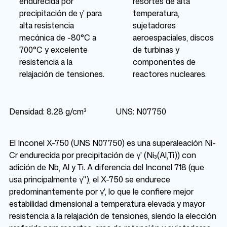
endurecida por
resortes de alta
precipitación de γ' para
temperatura,
alta resistencia
sujetadores
mecánica de -80°C a
aeroespaciales, discos
700°C y excelente
de turbinas y
resistencia a la
componentes de
relajación de tensiones.
reactores nucleares.
Densidad: 8.28 g/cm³
UNS: N07750
El Inconel X-750 (UNS N07750) es una superaleación Ni-
Cr endurecida por precipitación de γ' (Ni₃(Al,Ti)) con
adición de Nb, Al y Ti. A diferencia del Inconel 718 (que
usa principalmente γ''), el X-750 se endurece
predominantemente por γ', lo que le confiere mejor
estabilidad dimensional a temperatura elevada y mayor
resistencia a la relajación de tensiones, siendo la elección