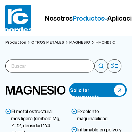
Nosotros
Productos
Aplicac
Productos
OTROS METALES
MAGNESIO
MAGNESIO
MAGNESIO
Solicitar
presupuesto
El metal estructural
Excelente
más ligero (símbolo Mg,
maquinabilidad.
Z=12, densidad 1,74
Inflamable en polvo y