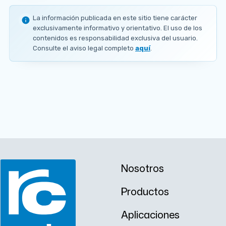
DISPONIBLES
La información publicada en este sitio tiene carácter
Ø
exclusivamente informativo y orientativo. El uso de los
3
contenidos es responsabilidad exclusiva del usuario.
0
Consulte el aviso legal completo
aquí
.
m
m
Nosotros
Productos
Aplicaciones