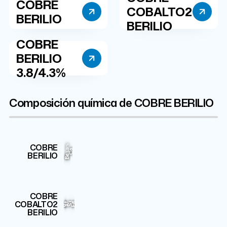
COBRE
COBALTO2
BERILIO
BERILIO
COBRE
BERILIO
3.8/4.3%
Composición química de COBRE BERILIO
Cu
COBRE
1.9%
Co
97.9%
BERILIO
Be
COBRE
Cu
Co
2.55%
COBALTO2
96.4%
Be
Fe
Si
Al
BERILIO