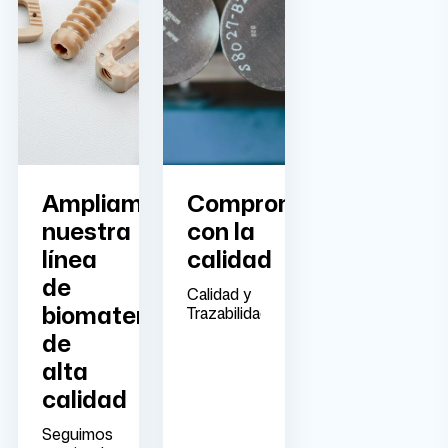
Ampliamos
Comprometidos
nuestra
con la
línea
calidad
de
Calidad y
biomateriales
Trazabilidad
de
alta
calidad
Seguimos