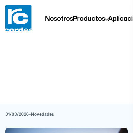
Nosotros
Productos
Aplicac
Asesoramiento
técnico
especializado
01/03/2026
-
Novedades