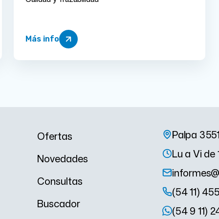
Más info
Palpa 355
Ofertas
Lu a Vi de 
Novedades
informes@
Consultas
(54 11) 45
Buscador
(54 9 11) 