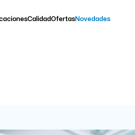
icaciones
Calidad
Ofertas
Novedades
tra línea de biomat
calidad